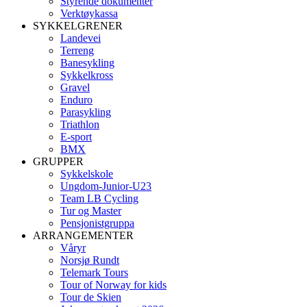
Styrende dokumenter
Verktøykassa
SYKKELGRENER
Landevei
Terreng
Banesykling
Sykkelkross
Gravel
Enduro
Parasykling
Triathlon
E-sport
BMX
GRUPPER
Sykkelskole
Ungdom-Junior-U23
Team LB Cycling
Tur og Master
Pensjonistgruppa
ARRANGEMENTER
Våryr
Norsjø Rundt
Telemark Tours
Tour of Norway for kids
Tour de Skien