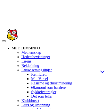
Veksle
navigasjon
MEDLEMSINFO
Medlemskap
Hedersbevisninger
Lisens
Bekledning
Etiske retningslinjer
Ren Idrett
Mitt Varsel
Rasisme og diskriminering
Økonomi som barriere
Sykkelvettregler
Det som teller
Klubbhuset
Kurs og utdanning