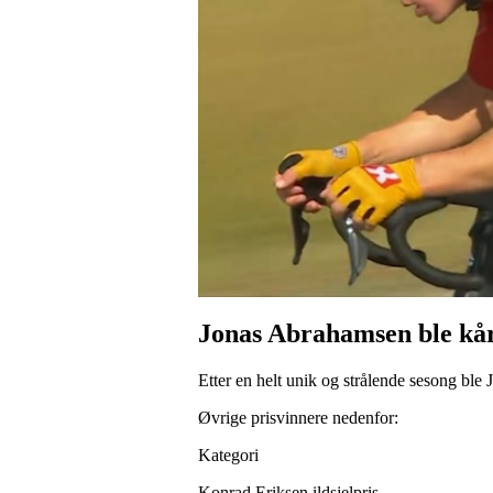
Jonas Abrahamsen
ble kår
Etter en helt unik og strålende sesong bl
Øvrige prisvinnere nedenfor:
Kategori
Konrad Eriksen ildsjelpris