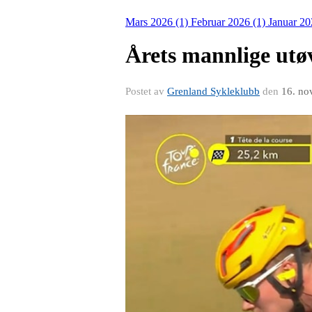
Mars 2026 (1)
Februar 2026 (1)
Januar 20
Årets mannlige utø
Postet av
Grenland Sykleklubb
den
16. no