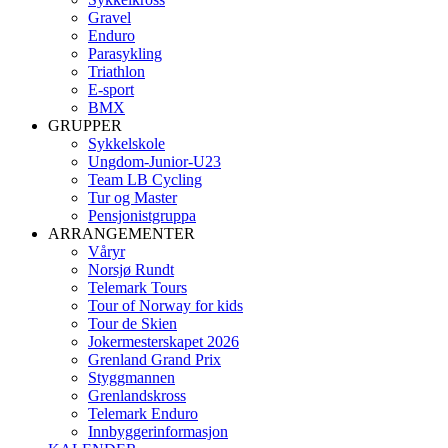
Gravel
Enduro
Parasykling
Triathlon
E-sport
BMX
GRUPPER
Sykkelskole
Ungdom-Junior-U23
Team LB Cycling
Tur og Master
Pensjonistgruppa
ARRANGEMENTER
Våryr
Norsjø Rundt
Telemark Tours
Tour of Norway for kids
Tour de Skien
Jokermesterskapet 2026
Grenland Grand Prix
Styggmannen
Grenlandskross
Telemark Enduro
Innbyggerinformasjon