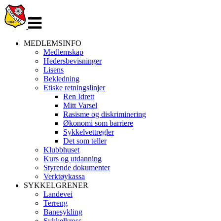
Veksle
navigasjon
MEDLEMSINFO
Medlemskap
Hedersbevisninger
Lisens
Bekledning
Etiske retningslinjer
Ren Idrett
Mitt Varsel
Rasisme og diskriminering
Økonomi som barriere
Sykkelvettregler
Det som teller
Klubbhuset
Kurs og utdanning
Styrende dokumenter
Verktøykassa
SYKKELGRENER
Landevei
Terreng
Banesykling
Sykkelkross